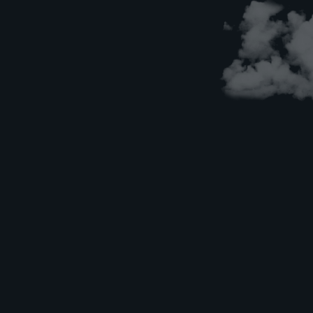
Ваш
Тел
Буд
Ско
Нуж