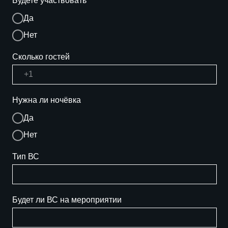
 ВС
ет ли ВС на мероприятии
на ли заправка топливом
Да
Нет
и да, укажите вид топлива:
Отправить