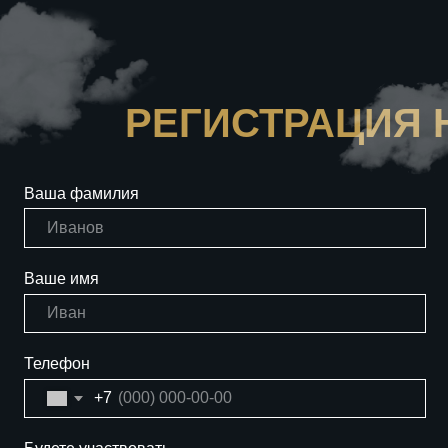
е имя
ефон
+7
ете участвовать
Да
Нет
лько гостей
на ли ночёвка
Да
Нет