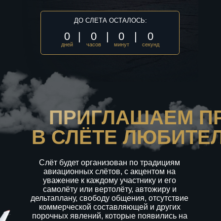
0
|
0
|
0
|
0
дней
часов
минут
секунд
ПРИГЛАШАЕМ ПРИНЯТ
В СЛЁТЕ ЛЮБИТЕЛЕЙ А
Слёт будет организован по традициям
авиационных слётов, с акцентом на
уважение к каждому участнику и его
самолёту или вертолёту, автожиру и
дельтаплану, свободу общения, отсутствие
коммерческой составляющей и других
порочных явлений, которые появились на
авиационных слётах в последние годы.
25-26 июля
Аэродром «Байсерке»