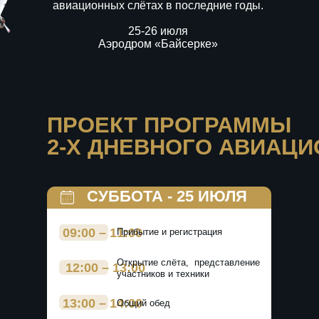
ПРОЕКТ ПРОГРАММЫ
2-Х ДНЕВНОГО АВИАЦИОННОГ
СУББОТА - 25 ИЮЛЯ
09:00 – 11:00
Прибытие и регистрация
Открытие слёта, представление
12:00 – 13:00
участников и техники
13:00 – 14:00
Общий обед
14:00 – 16:00
Показательные выступления
В ТЕЧЕНИЕ ДНЯ:
Предоставление нескольких зон для
неформального общения
Тематических дискуссий с приглашением
представителей ААК, КГА и пр.