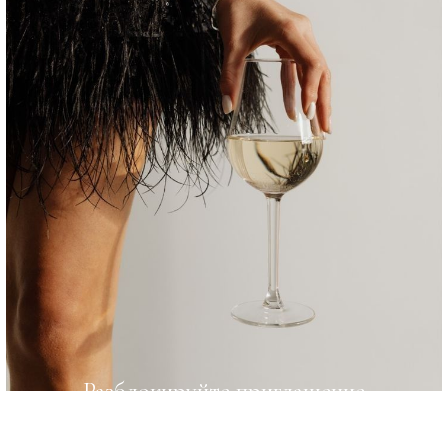
Разблокируйте приглашение
потяни стрелочку
→