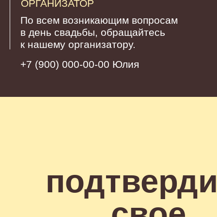
вас!
(Ваши Никита Анастасия)
102
3
0
26
дней
часов
минут
секунд