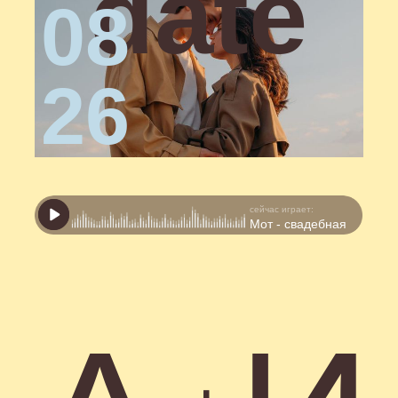
сейчас играет:
Мот - свадебная
А
И
+
Дорогие
гости!
Мы счастливы пригласить вас на
самый важный день в нашей жизни
- нашу свадьбу!
В этот день мы хотим быть