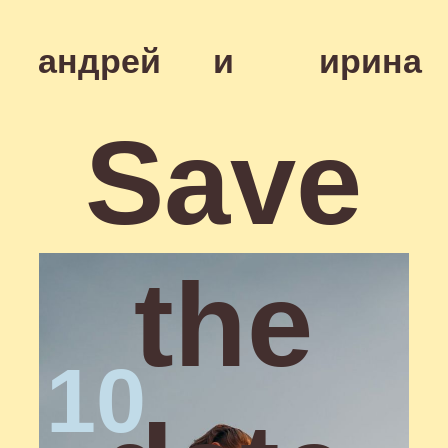
андрей
и
ирина
Save
the
10
date
08
26