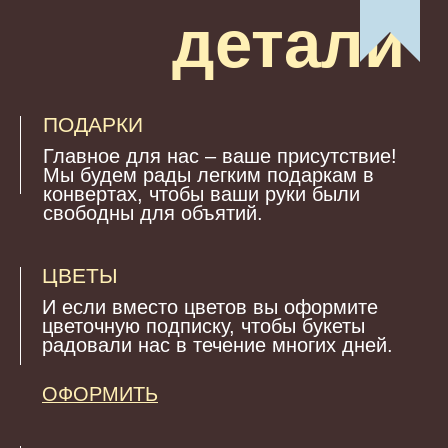
можно выбрать несколько вариантов
Вино красное
Вино белое
Водка
Коньяк
Не пью
Отправить
Ждем