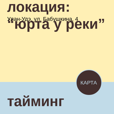
23:00 Завершение вечера
Ночь закончится, но этот день мы
будем помнить долго
дресс-
код
Для нас главное - Ваше присутствие!
Но мы будем рады, если в своих
нарядах Вы поддержите цветовую
гамму нашей свадьбы.