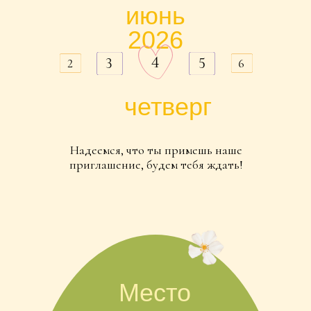
четверг
Надеемся, что ты примешь наше
приглашение, будем тебя ждать!
Место
торжества
Свадьба пройдёт в ресторане “Оттепель”,
Проспект Мира 119, стр 311.