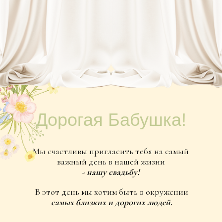
Дорогая Бабушка!
Мы счастливы пригласить тебя на самый
важный день в нашей жизни
- нашу свадьбу!
В этот день мы хотим быть в окружении
самых близких и дорогих людей.
июнь
2026
4
3
5
2
6