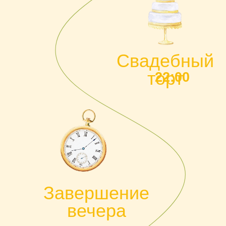
Завершение
вечера
23:00
Дресс-
код
Главное дня нас - это ваше присутствие.
Но мы будет рады, если вы поддержите