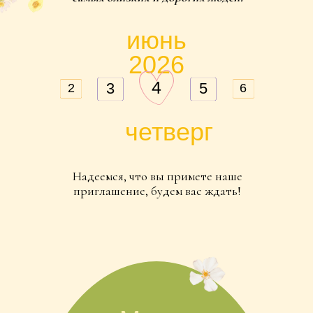
4
3
5
2
6
четверг
Надеемся, что вы примете наше
приглашение, будем вас ждать!
Место
торжества
Свадьба пройдёт в ресторане “Оттепель”,
Проспект Мира 119, стр 311.