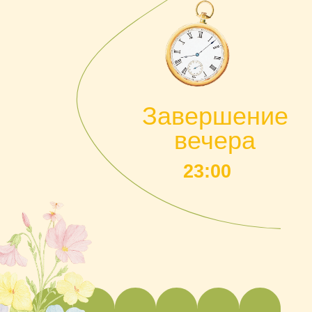
Дресс-
код
Главное дня нас - это ваше присутствие.
Но мы будет рады, если вы поддержите
коктейльный дресс-код пастельных тонов