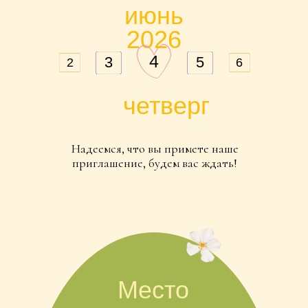
четверг
Надеемся, что вы примете наше
приглашение, будем вас ждать!
Место
торжества
Свадьба пройдёт в ресторане “Оттепель”,
Проспект Мира 119, стр 311.