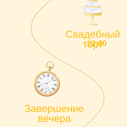
Завершение
вечера
23:00
Дресс-
код
Главное дня нас - это ваше присутствие.
Но мы будет рады, если вы поддержите