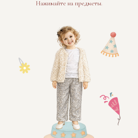
Присутствие
Я приду
К сожалению, не смогу
Дам ответ чуть позже
Предпочтения по напиткам
можно выбрать несколько вариантов
Вино
Просекко
Отправить