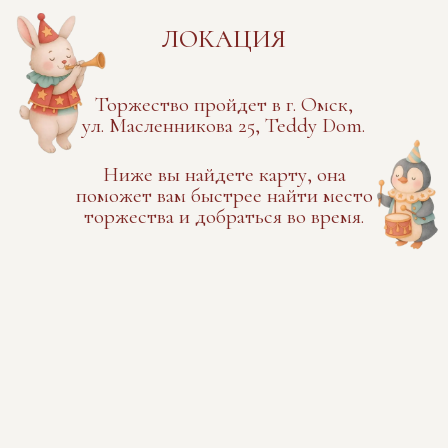
17:20
Сбор гостей на арене цирка
Просим взять с собой хорошее
настроение.
18:00
Начало цирковой программы
Старт яркого и захватывающего
шоу!
20:30
Завершение цирковой программы
Конец программы, но воспоминания
останутся с вами надолго!
СОБЕРИТЕ МЕНЯ
Я уже готовлюсь к своему дню
рождения — помогите мне собраться!