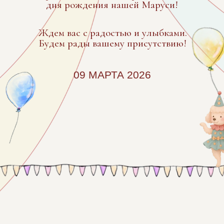
Торжество пройдет в г. Омск,
ул. Масленникова 25, Teddy Dom.
Ниже вы найдете карту, она
поможет вам быстрее найти место
торжества и добраться во время.
ПРОГРАММА ДНЯ